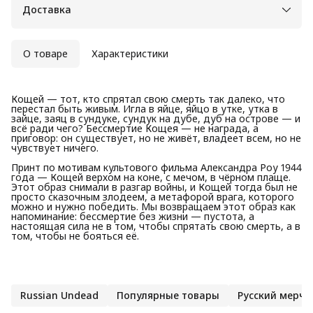
Доставка
О товаре
Характеристики
Кощей — тот, кто спрятал свою смерть так далеко, что
перестал быть живым. Игла в яйце, яйцо в утке, утка в
зайце, заяц в сундуке, сундук на дубе, дуб на острове — и
всё ради чего? Бессмертие Кощея — не награда, а
приговор: он существует, но не живёт, владеет всем, но не
чувствует ничего.
Принт по мотивам культового фильма Александра Роу 1944
года — Кощей верхом на коне, с мечом, в чёрном плаще.
Этот образ снимали в разгар войны, и Кощей тогда был не
просто сказочным злодеем, а метафорой врага, которого
можно и нужно победить. Мы возвращаем этот образ как
напоминание: бессмертие без жизни — пустота, а
настоящая сила не в том, чтобы спрятать свою смерть, а в
том, чтобы не бояться её.
Russian Undead
Популярные товары
Русский мерч