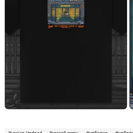
Russian Undead
Русский мерч
Футболки
Футболк