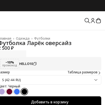
лавная
›
Одежда
›
Футболки
Футболка Ларёк оверсайз
2 500 ₽
−10%
HELLO10
промокод
Размер
Таблица размеров
S (42-44 RU)
вет: Черный
Добавить в корзину