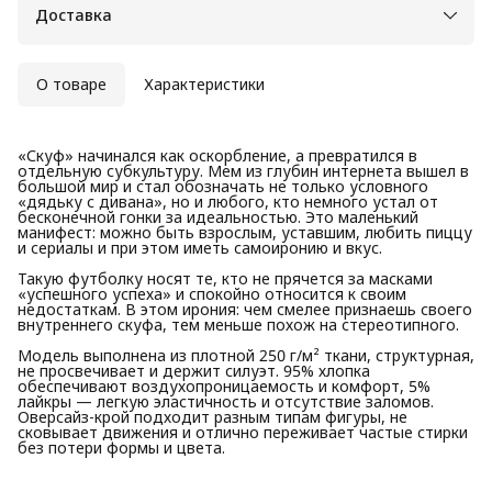
Доставка
О товаре
Характеристики
«Скуф» начинался как оскорбление, а превратился в
отдельную субкультуру. Мем из глубин интернета вышел в
большой мир и стал обозначать не только условного
«дядьку с дивана», но и любого, кто немного устал от
бесконечной гонки за идеальностью. Это маленький
манифест: можно быть взрослым, уставшим, любить пиццу
и сериалы и при этом иметь самоиронию и вкус.
Такую футболку носят те, кто не прячется за масками
«успешного успеха» и спокойно относится к своим
недостаткам. В этом ирония: чем смелее признаешь своего
внутреннего скуфа, тем меньше похож на стереотипного.
Модель выполнена из плотной 250 г/м² ткани, структурная,
не просвечивает и держит силуэт. 95% хлопка
обеспечивают воздухопроницаемость и комфорт, 5%
лайкры — легкую эластичность и отсутствие заломов.
Оверсайз-крой подходит разным типам фигуры, не
сковывает движения и отлично переживает частые стирки
без потери формы и цвета.