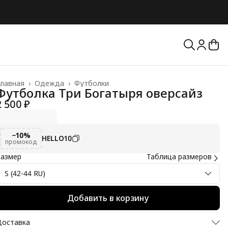
лавная
›
Одежда
›
Футболки
Футболка Три Богатыря оверсайз
2 500 ₽
−10%
HELLO10
промокод
Размер
Таблица размеров
S (42-44 RU)
Добавить в корзину
Доставка