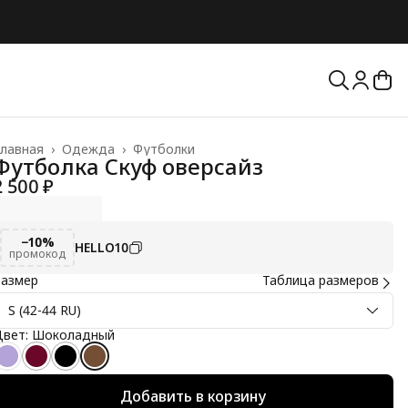
лавная
›
Одежда
›
Футболки
Футболка Скуф оверсайз
2 500 ₽
−10%
HELLO10
промокод
Размер
Таблица размеров
S (42-44 RU)
Цвет: Шоколадный
Добавить в корзину